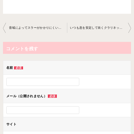
投
音域によってスラーがかかりにくいクラリネット教室2020-12-25-no0 009-0054
いつも息を安定して吹くクラリネット教室2020-12-13-no0009-0062
稿
ナ
コメントを残す
ビ
ゲ
ー
名前
必須
シ
ョ
ン
メール（公開されません）
必須
サイト