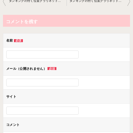
タンギングの付く位置クラリネット教室2019-11-30-no0009-0050
タンギングの付く位置クラリネット教室2019-12-18-no0009-0050
稿
ナ
コメントを残す
ビ
ゲ
ー
名前
必須
シ
ョ
ン
メール（公開されません）
必須
サイト
コメント