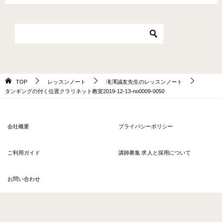
TOP
レッスンノート
滝澤誠友先生のレッスンノート
タンギングの付く位置クラリネット教室2019-12-13-no0009-0050
会社概要
プライバシーポリシー
ご利用ガイド
講師募集 求人と採用について
お問い合わせ
© 2026 〈ヒアラ〉オンラインレッスン ソウルアロー HERE'RE