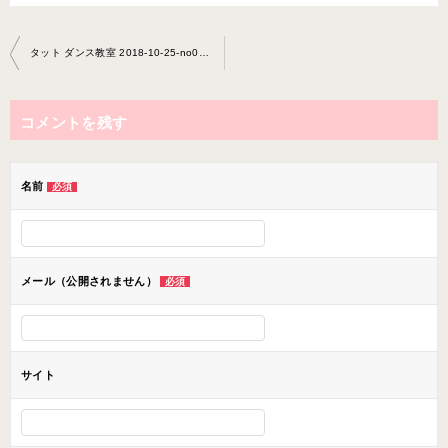
投
タット ダンス教室 2018-10-25-­no0018- ­0042
稿
ナ
コメントを残す
ビ
ゲ
ー
名前
必須
シ
ョ
ン
メール（公開されません）
必須
サイト