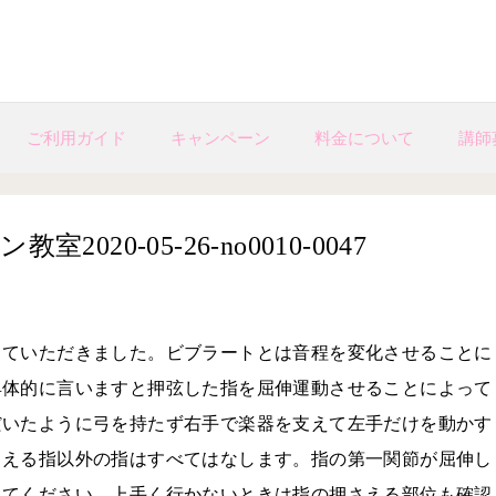
ご利用ガイド
キャンペーン
料金について
講師
20-05-26-no0010-0047
していただきました。ビブラートとは音程を変化させることに
具体的に言いますと押弦した指を屈伸運動させることによって
だいたように弓を持たず右手で楽器を支えて左手だけを動かす
さえる指以外の指はすべてはなします。指の第一関節が屈伸し
みてください。上手く行かないときは指の押さえる部位も確認