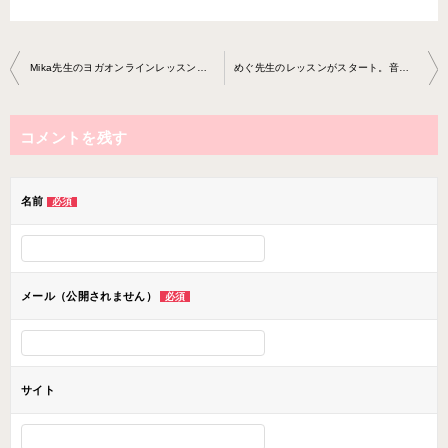
投
Mika先生のヨガオンラインレッスンがスタート！
めぐ先生のレッスンがスタート。音楽〜動画編集まで多彩なレッスンです。
稿
ナ
コメントを残す
ビ
ゲ
ー
名前
必須
シ
ョ
ン
メール（公開されません）
必須
サイト