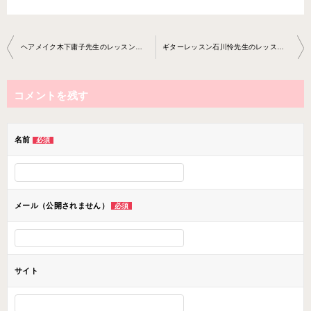
投
ヘアメイク木下庸子先生のレッスンがスタートしました！
ギターレッスン石川怜先生のレッスンがスタート！！
稿
ナ
コメントを残す
ビ
ゲ
ー
名前
必須
シ
ョ
ン
メール（公開されません）
必須
サイト