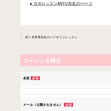
▸ ヨガレッスンMIYU先生のページ
投
佐々木実美先生のバイオリンレッスン
稿
ナ
ビ
コメントを残す
ゲ
ー
名前
必須
シ
ョ
ン
メール（公開されません）
必須