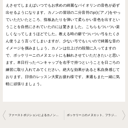
えさせてしまえばいつでもお求めの綺麗なバイオリンの音色が必ず
出せるようになります。カノンの冒頭の二分音符のp(ピアノ)をやっ
ていただいたところ、指板あたりを弾いて柔らかい音色を出すとい
うことを自然にされていたのには驚きました。こちらもついつい楽
しくなってしまうほどでした。教える時の癖でついつい弓をたくさ
ん使うよう言ってしまいますが、少ない弓でもいいので綺麗な音の
イメージを掴みましょう。カノンは仕上げの段階に入ってますの
で、ボッケリーニのメヌエットにも触れさせていただきたいと思い
ます。本日行ったペンキャップを右手で持つということを日ごろの
練習に取り入れてみてください。絶大な効果があると私自身感じて
おります。日頃のレッスン大変お疲れ様です。来週もまた一緒に気
軽に頑張りましょう。
投
ファーストポジションによるカノンのハイライトフレーズの練習 バイオリン教室2020-02-26-no0010-0047
ボッケリーニのメヌエット、フラジオレット、カノンの仕上げ、 の練習バイオリン教室2020-03-11-no0010-0047
稿