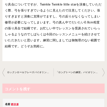
り具合についてですが、Twinkle Twinkle little starを演奏していただ
く際、弓を張りすぎているように見えたので注意してください。張
りすぎますと演奏に支障がでますし、弓の反りがなくなってしまい
修理が必要になってしまいます。弓の真ん中でだいたい0.8cm程度
の張り具合で結構です。お忙しい中でレッスンを受講されていらっ
しゃるようなのでしばらくは今回のレッスンメニューを続けさせて
いただきたいと思います。練習に関しましては御無理のない範囲で
結構です。どうぞお気軽に。
投
ロックンロールフレーズバイオリン教室2019-11-04-no00 10-0047
「ロングトーンの練習」バイオリン教室2019-11-25-no0010-0047
稿
ナ
コメントを残す
ビ
ゲ
ー
名前
必須