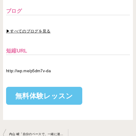
ブログ
▶すべてのブログを見る
短縮URL
http://wp.me/p5dm7v-da
無料体験レッスン
投
内山 崚「自分のペースで、一緒に達人になりましょう」