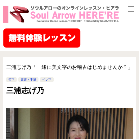
三浦志げ乃「一緒に美文字のお稽古はじめませんか？」
習字
書道・毛筆
ペン字
三浦志げ乃