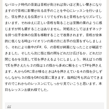
なバロック時代の音楽は音程が良ければ良いほど美しい響きになり
ますので音程に影響が出る左手のことを中心にレッスンを行いまし
た。弦を押さえる位置が１ミリでもずれると音程もかなりズレてし
まいます。それゆえに正しい音程を取ることは至難の業のように感
じますが何も臆することはありません。対処法としてはまずネック
を持つ左手全体の位置を移動することで改善されます。音程が全体
的に低くなる時はバイオリンの肩の方に左手の位置をずらしましょ
う。それにより曲中のF#、G、の音程が綺麗になったことが確認で
きました。そしたら次に指と指の間をどれだけ広げるか、どれだけ
閉じるかを注意して弦を押さえるようにしましょう。例えば１の指
でEを押さえたら２の指は１の指から多めに幅をとってF#を押さえ
ます。A,からG#に音が移るときはAを押さえている４の指を少しず
らしながら３の指をG#の位置に置きます。臨時記号も沢山でてきま
すのでこれからのレッスンにてしっかり見ていこうと思います。本
日もレッスンお疲れ様でした。