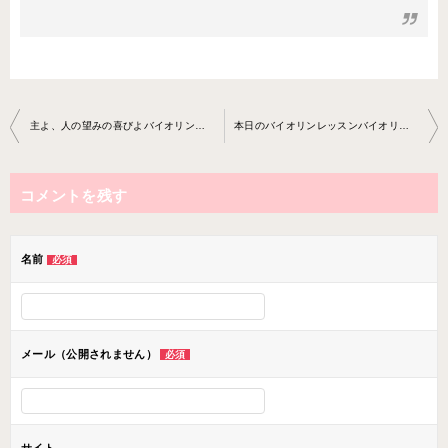
投
主よ、人の望みの喜びよバイオリン教室2021-03-16-no0010-0047
本日のバイオリンレッスンバイオリン教室バイオリン教室2021-04- 06-no0010-0047
稿
ナ
コメントを残す
ビ
ゲ
ー
名前
必須
シ
ョ
ン
メール（公開されません）
必須