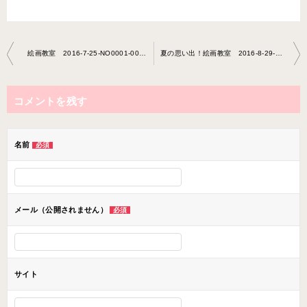
投
絵画教室 2016-7-25-NO0001-0011
夏の思い出！絵画教室 2016-8-29-NO0001-0011
稿
ナ
コメントを残す
ビ
ゲ
ー
名前
必須
シ
ョ
ン
メール（公開されません）
必須
サイト