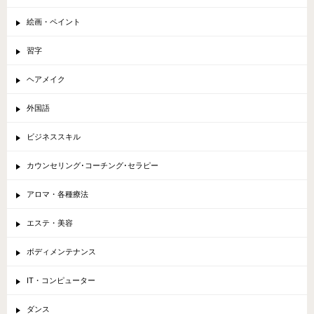
絵画・ペイント
習字
ヘアメイク
外国語
ビジネススキル
カウンセリング･コーチング･セラピー
アロマ・各種療法
エステ・美容
ボディメンテナンス
IT・コンピューター
ダンス