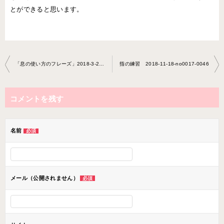
とができると思います。
投
「息の使い方のフレーズ」2018-3-28-0017-0034
指の練習 2018-11-18-no0017-0046
稿
ナ
コメントを残す
ビ
ゲ
ー
名前
必須
シ
ョ
ン
メール（公開されません）
必須