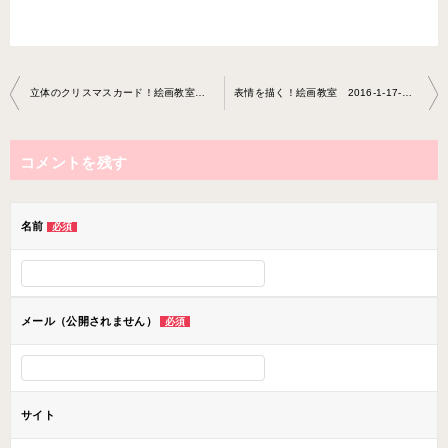
投
立体のクリスマスカード！絵画教室 2015-12-14-NO0001-0011
表情を描く！絵画教室 2016-1-17-NO0001-0011
稿
ナ
コメントを残す
ビ
ゲ
ー
名前
必須
シ
ョ
ン
メール（公開されません）
必須
サイト