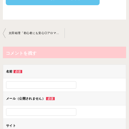
投
太田祐理「初心者にも安心◎アロマやマッサージ・美容を楽しく学びましょう◎」
稿
ナ
コメントを残す
ビ
ゲ
ー
名前
必須
シ
ョ
ン
メール（公開されません）
必須
サイト