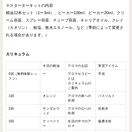
※スターターキットの内容
精油12本セット（1〜3ml）、ビーカー100ml、ビーカー20ml、クリ
ーム容器、スプレー容器、チューブ容器、キャリアオイル、クレイ
（カオリン）、粗塩、無水エタノール、など（季節によって変更さ
れる場合があります。）
カリキュラム
今日の精油
アロマのお話
実習アイテム
0回（無料体験レッ
ー
アロマセラピー
手浴
スン）
とは
カリキュラムの
ご案内
1回
オレンジ
アロマの体への
バスソルト
作用
2回
サンダルウ
アロマの心への
化粧水
ッド
作用
3回
ティーツリ
生活の中でのア
歯磨き粉
ー
ロマ