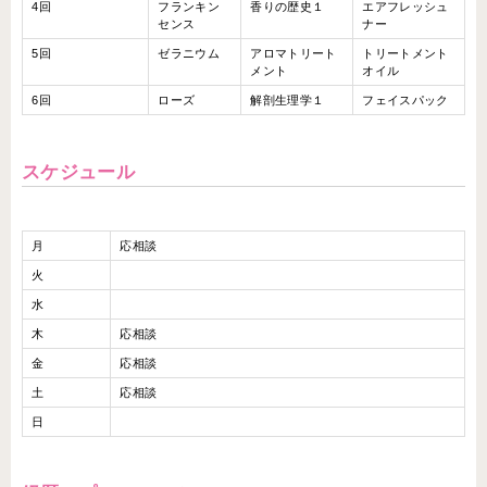
4回
フランキン
香りの歴史１
エアフレッシュ
センス
ナー
5回
ゼラニウム
アロマトリート
トリートメント
メント
オイル
6回
ローズ
解剖生理学１
フェイスパック
スケジュール
月
応相談
火
水
木
応相談
金
応相談
土
応相談
日