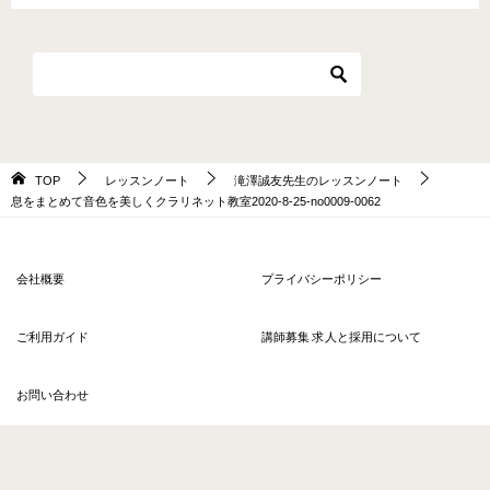
TOP
レッスンノート
滝澤誠友先生のレッスンノート
息をまとめて音色を美しくクラリネット教室2020-8-25-no0009-0062
会社概要
プライバシーポリシー
ご利用ガイド
講師募集 求人と採用について
お問い合わせ
© 2026 〈ヒアラ〉オンラインレッスン ソウルアロー HERE'RE