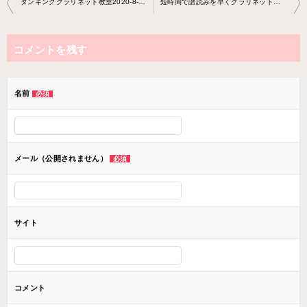
タンギングクラリネット教室2020-8-25-no0009-0062
短時間で譜読みを早くクラリネット教室2020-8-23-no0009-0054
稿
ナ
コメントを残す
ビ
ゲ
ー
名前
必須
シ
ョ
ン
メール（公開されません）
必須
サイト
コメント