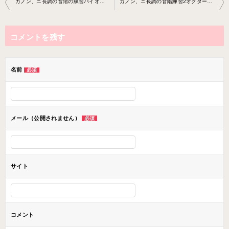
カノン、ニ長調の音階の練習バイオリン教室2019-12-16-no0010-0047
カノン、ニ長調の音階練習2オクターブバイオリン教室2020-01-06-no0 010-0047
稿
ナ
コメントを残す
ビ
ゲ
ー
名前
必須
シ
ョ
ン
メール（公開されません）
必須
サイト
コメント