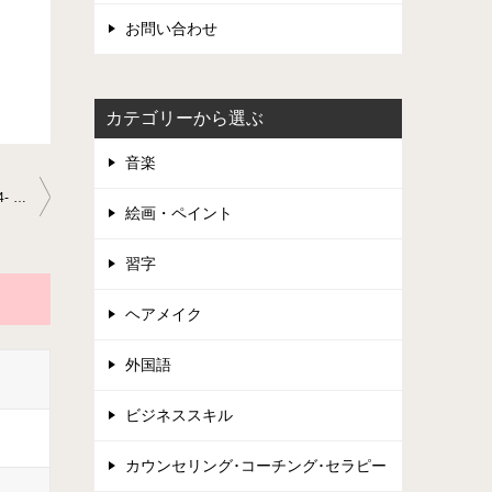
お問い合わせ
カテゴリーから選ぶ
音楽
八分音符のデタッシェ、スピッカート、バイオリン教室2020-11-24- no0010-0047
絵画・ペイント
習字
ヘアメイク
外国語
ビジネススキル
カウンセリング･コーチング･セラピー