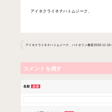
アイネクライネナハトムジーク、
投
稿
ナ
ビ
コメントを残す
ゲ
ー
名前
必須
シ
ョ
ン