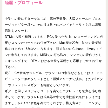
経歴・プロフィール
中学生の時にギターをはじめ、高校卒業後、大阪スクールオブミュ
ージックギター科へ。その後は数々のバンドでキャリアを積み講師
活動をスタート。
DTMにも深く精通しており、PCを使った作曲、レコーディングに必
要なスタジオワークもお任せ下さい。Mac歴は20年、Macで音楽制
作をはじめて18年ほどになります。現在MacにCubase、Liveをメイ
ンに制作しております。MIDIでの打ち込み、シンセでの音作りから
ミキシングまで、DTMにおける全般を基礎から応用まで全てお任せ
下さい。
現在、CM音楽やジングル、サウンドロゴ制作などもしており、マニ
ピュレーター兼ギタリストとして横浜アリーナで演奏。また7弦ギタ
ーやフレットレスギターも得意としています。
ギターと同じメロディとコードを奏でるウクレレにも魅力を感じ追
求しています。ウクレレは弦楽器の中でも比較的気軽にトライでき
ますし、かわいい音色を奏でてくれます。構え方やチューニングと