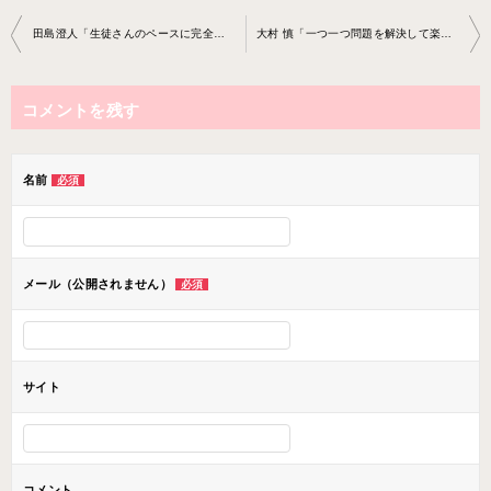
投
田島澄人「生徒さんのペースに完全に合わせて進めていこうと思っております」
大村 慎「一つ一つ問題を解決して楽しく一緒に音楽していきましょう」
稿
ナ
コメントを残す
ビ
ゲ
ー
名前
必須
シ
ョ
ン
メール（公開されません）
必須
サイト
コメント