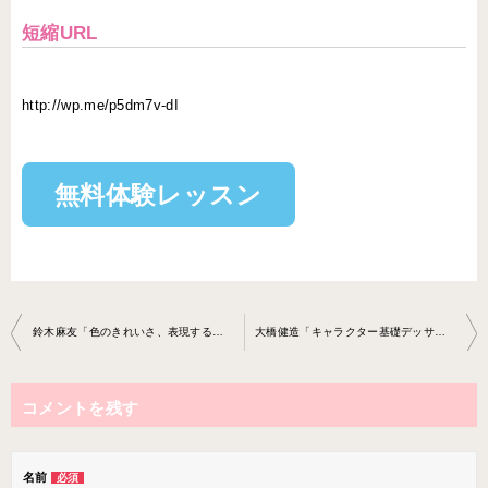
短縮URL
http://wp.me/p5dm7v-dI
無料体験レッスン
投
鈴木麻友「色のきれいさ、表現することの楽しさ、アートの深さをお伝え致します」
大橋健造「キャラクター基礎デッサン」
稿
ナ
コメントを残す
ビ
ゲ
ー
名前
必須