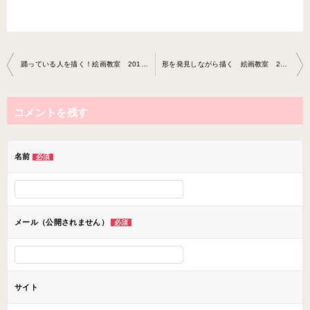
投
踊っている人を描く！絵画教室 2016-1-25-NO0001-0011
形を発見しながら描く 絵画教室 2016-4-10-NO0001-0011
稿
ナ
コメントを残す
ビ
ゲ
ー
名前
必須
シ
ョ
ン
メール（公開されません）
必須
サイト