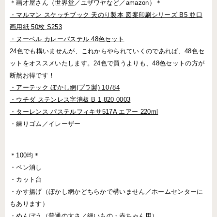
＊画才屋さん（世界堂／ユザワヤなど／amazon）＊
・マルマン スケッチブック 天のり製本 図案印刷シリーズ B5 並口
画用紙 50枚 S253
・ヌーベル カレーパステル 48色セット
24色でも構いませんが、これからやられていくのであれば、
48色セ
ットをオススメいたします。
24色で買うよりも、48色セットの方が
断然お得です！
・アーテック ぼかし網(プラ製) 10784
・ウチダ ステンレス字消板 B 1-820-0003
・ターレンス パステルフィキサ517A エアー 220ml
・練りゴム／イレーザー
＊100均＊
・ペン消し
・カット台
・かす揚げ（ぼかし網かどちらかで構いません／ホームセンターに
もあります）
・めんぼう（普通の太さ／細いもの・赤ちゃん用）