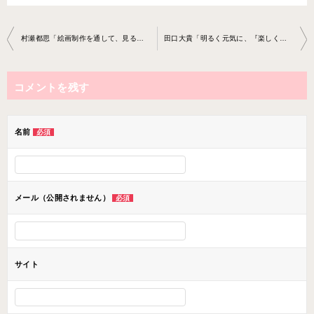
投
村瀬都思「絵画制作を通して、見る力、表現する力を養いましょう！」
田口大貴「明るく元気に、『楽しく』をモットーに授業を行います！」
稿
ナ
コメントを残す
ビ
ゲ
ー
名前
必須
シ
ョ
ン
メール（公開されません）
必須
サイト