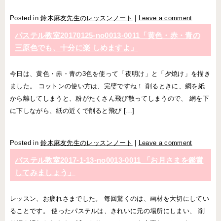
Posted in
鈴木麻友先生のレッスンノート
|
Leave a comment
パステル教室20170125-no0013-0011「黄色・赤・青の
三原色でも、十分に楽 しめますよ」
今日は、黄色・赤・青の3色を使って「夜明け」と「夕焼け」を描き
ました。 コットンの使い方は、完璧ですね！ 削るときに、網を紙
から離してしまうと、粉がたくさん飛び散ってしまうので、 網を下
に下しながら、紙の近くで削ると飛び […]
Posted in
鈴木麻友先生のレッスンノート
|
Leave a comment
パステル教室2017-1-13-no0013-0011 「お月さまを鑑賞
してみましょう」
レッスン、お疲れさまでした。 毎回驚くのは、画材を大切にしてい
ることです。 使ったパステルは、きれいに元の場所にしまい、 削