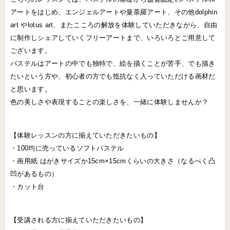
アートをはじめ、エンジェルアートや曼荼羅アート、その他dolphin
art やlotus art、またこころの解放を体験していただきながら、自由
に制作しシェアしていくフリーアートまで、いろいろとご用意して
ございます。
パステルはアートの中でも独特で、絵を描くことが苦手、でも描き
たいという方や、初心者の方でも抵抗なく入っていただける画材だ
と思います。
色の美しさや表現することの楽しさを、一緒に体験しませんか？
【体験レッスンの方に揃えていただきたいもの】
・100均に売っているソフトパステル
・画用紙 はがきサイズか15cm×15cmくらいの大きさ（なるべく凸
凹があるもの）
・カット台
【受講される方に揃えていただきたいもの】