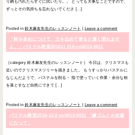
り網も汚れたらすぐに拭いたり。。 とっても大事なことですので、
ずっとその気持ちを忘れないでくださ […]
Posted in
鈴木麻友先生のレッスンノート
|
Leave a comment
「粉を多めにつけて、力を込めて塗ると濃く濡れます
よ。」パステル教室201611 216-no0013-0011
［category 鈴木麻友先生のレッスンノート］ 今日は、クリスマスも
近いのでクリスマスツリーを描きました。 もうすっかりパステルに
なじんだようで、パステルを削る・ 指で塗っていく作業・余分な粉
を落とすなど自然にできて […]
Posted in
鈴木麻友先生のレッスンノート
|
Leave a comment
パステル教室2016-12-2-no0013-0011 「練ゴムとお友達
になって」