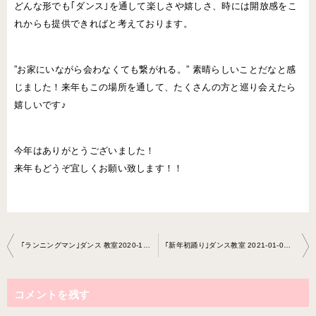
どんな形でも｢ダンス｣を通して楽しさや嬉しさ、時には開放感をこ
れからも提供できればと考えております。
”お家にいながら会わなくても繋がれる。” 素晴らしいことだなと感
じました！来年もこの場所を通して、たくさんの方と巡り会えたら
嬉しいです♪
今年はありがとうございました！
来年もどうぞ宜しくお願い致します！！
投
｢ランニングマン｣ダンス 教室2020-12-26-no0022-0066
｢新年初踊り｣ダンス教室 2021-01-05-no0022-0066
稿
ナ
コメントを残す
ビ
ゲ