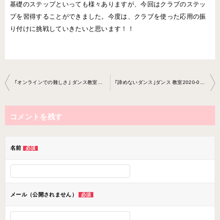
基礎のステップといっても様々ありますが、今回はクラブのステッ
プを習得することができました。今度は、クラブを使った応用の振
り付けに挑戦していきたいと思います！！
投
｢オンラインでの難しさ｣ ダンス教室2021-02-11-no0022-0066
｢諦めないダンス｣ダンス 教室2020-02-21-no0022-0066
稿
ナ
コメントを残す
ビ
ゲ
ー
名前
必須
シ
ョ
ン
メール（公開されません）
必須