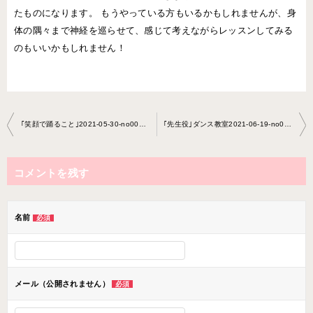
たものになります。 もうやっている方もいるかもしれませんが、身
体の隅々まで神経を巡らせて、感じて考えながらレッスンしてみる
のもいいかもしれません！
投
｢笑顔で踊ること｣2021-05-30-no0022-0066
｢先生役｣ダンス教室2021-06-19-no0022- 0066
稿
ナ
コメントを残す
ビ
ゲ
ー
名前
必須
シ
ョ
ン
メール（公開されません）
必須