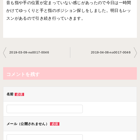
音も指や手の位置が定まっていない感じがあったので今日は一時間
かけてゆっくりと手と指のポジション探しをしました。明日もレッ
スンがあるので引き続き行っていきます。
投
2019-03-09-no0017-0046
2019-04-08-no0017-0046
稿
ナ
コメントを残す
ビ
ゲ
ー
名前
必須
シ
ョ
ン
メール（公開されません）
必須