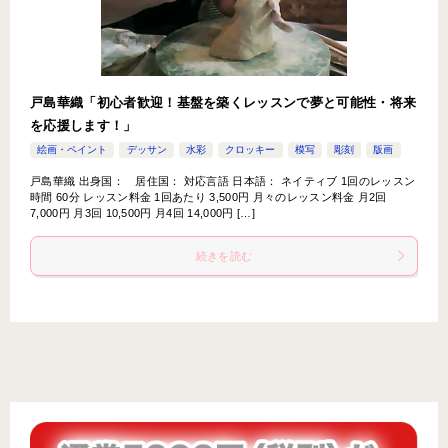
戸島華織「初心者歓迎！基盤を築くレッスンで夢と可能性・将来
を応援します！」
絵画・ペイント
デッサン
水彩
クロッキー
模写
彫刻
版画
戸島華織 出身国： 居住国： 対応言語 日本語： ネイティブ 1回のレッスン
時間 60分 レッスン料金 1回あたり 3,500円 月々のレッスン料金 月2回
7,000円 月3回 10,500円 月4回 14,000円 […]
続きを読む