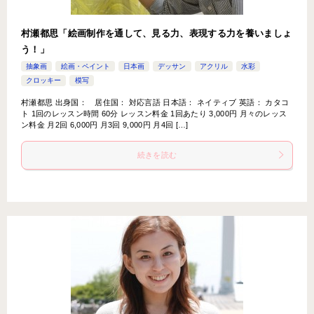
村瀬都思「絵画制作を通して、見る力、表現する力を養いましょ
う！」
抽象画
絵画・ペイント
日本画
デッサン
アクリル
水彩
クロッキー
模写
村瀬都思 出身国： 居住国： 対応言語 日本語： ネイティブ 英語： カタコ
ト 1回のレッスン時間 60分 レッスン料金 1回あたり 3,000円 月々のレッス
ン料金 月2回 6,000円 月3回 9,000円 月4回 […]
続きを読む