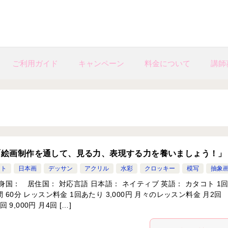
ご利用ガイド
キャンペーン
料金について
講師
「絵画制作を通して、見る力、表現する力を養いましょう！」
ント
日本画
デッサン
アクリル
水彩
クロッキー
模写
抽象
身国： 居住国： 対応言語 日本語： ネイティブ 英語： カタコト 1
 60分 レッスン料金 1回あたり 3,000円 月々のレッスン料金 月2回
回 9,000円 月4回 […]