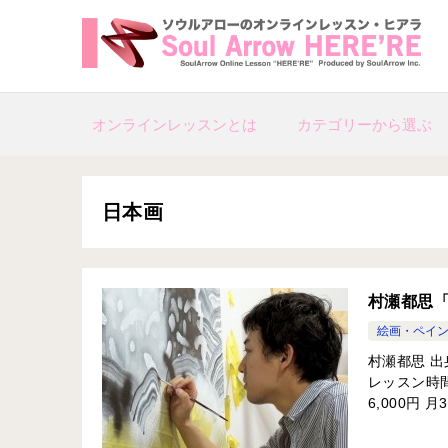
オンラインレッスンとは
カテゴリーから選ぶ
日本画
村瀬都思
絵画・ペイ
村瀬都思 出
レッスン時間
6,000円 月3