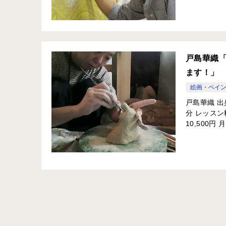
戸島華織
ます！」
絵画・ペイ
戸島華織 出
分 レッスン料
10,500円 月