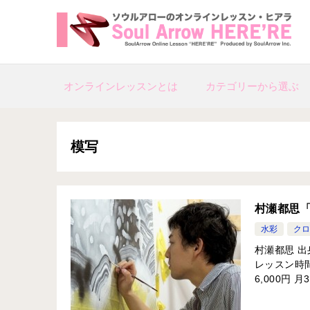
オンラインレッスンとは
カテゴリーから選ぶ
模写
村瀬都思
水彩
クロ
村瀬都思 出
レッスン時間
6,000円 月3