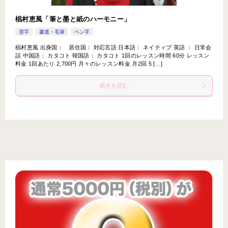
椙村恵風「筆と墨と紙のハーモニー」
習字
書道・毛筆
ペン字
椙村恵風 出身国： 居住国： 対応言語 日本語： ネイティブ 英語 ： 日常会
話 中国語： カタコト 韓国語： カタコト 1回のレッスン時間 60分 レッスン
料金 1回あたり 2,700円 月々のレッスン料金 月2回 5 […]
続きを読む