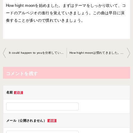
How hight moonを始めました。まずはテーマをしっかり吹いて、コ
ードのアルペジオの進行を覚えていきましょう。この曲は早目に演
奏することが多いので慣れていきましょう。
投
It could happen to youを分析していきました テナーサックスレッ スン2020-1123-no0017-0037
How hight moonは慣れてきました。テナーサックスレッスン2020-1222 -no0017-0037
稿
ナ
コメントを残す
ビ
ゲ
ー
名前
必須
シ
ョ
ン
メール（公開されません）
必須