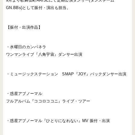
9月より歌舞伎町ARISEにて定期公演ダンサー(ダンスチーム
GN.BBs)として振付・演出も担当。
【振付・出演作品】
・水曜日のカンパネラ
ワンマンライブ『八角宇宙』ダンサー出演
・ミュージックステーション SMAP『JOY』バックダンサー出演
・惑星アブノーマル
フルアルバム『ココロココニ』ライブ・ツアー
・惑星アブノーマル『ひとりになれない』MV 振付・出演