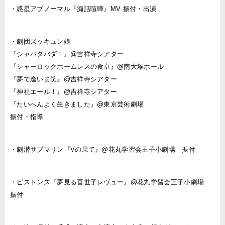
・惑星アブノーマル『痴話喧嘩』MV 振付・出演
・劇団ズッキュン娘
『シャバダバダ！』@吉祥寺シアター
『シャーロックホームレスの食卓』@南大塚ホール
『夢で逢いま笑』@吉祥寺シアター
『神社エール！』@吉祥寺シアター
『たいへんよく生きました』@東京芸術劇場
振付・指導
・劇潜サブマリン『Vの果て』@花丸学習会王子小劇場 振付
・ピストンズ『夢見る喜世子レヴュー』@花丸学習会王子小劇場
振付