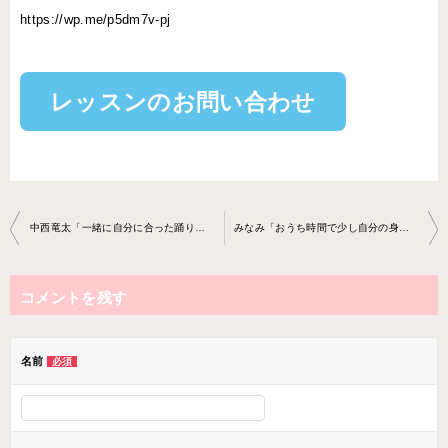
https://wp.me/p5dm7v-pj
レッスンのお問い合わせ
投
中西竜太「一緒に自分に合った踊りを見つけていきましょう。」
みなみ「おうち時間で少し自分の身体と向き合う時間をプラスしてみませんか？」
稿
ナ
コメントを残す
ビ
ゲ
ー
名前
必須
シ
ョ
ン