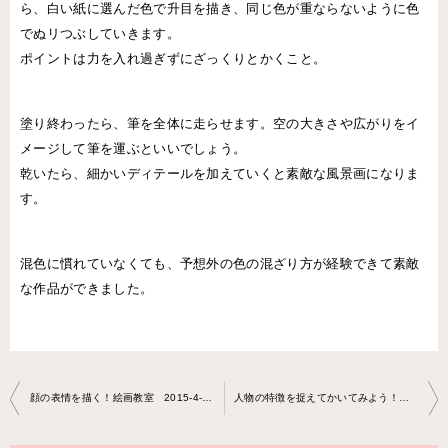
ら、白い紙に選んだ色で升目を描き、同じ色が重ならないように色
でぬリつぶしていきます。
ポイントは力を入れ過ぎずにざっくりとかくこと。
塗り終わったら、筆を全体に走らせます。空の大きさや広がりをイ
メージして筆を運ぶといいでしょう。
乾いたら、細かいディテールを加えていくと素敵な風景画になりま
す。
混色に慣れていなくても、予想外の色の混ざり方が経験できて素敵
な作品ができました。
投
顔の表情を描く！絵画教室 2015-4-3-no0001-0011
人物の特徴を捉えてかいてみよう！絵画教室 2015-5-6-no0001-0011
稿
ナ