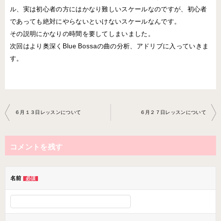
ル、実は初心者の方にはかなり難しいスケールなのですが、初心者
であっても絶対にやらないといけないスケールなんです。
その説明にかなりの時間を要してしまいました。
次回はより奥深くBlue Bossaの曲の分析、アドリブに入っていきま
す。
投
６月１３日レッスンについて
６月２７日レッスンについて
稿
ナ
コメントを残す
ビ
ゲ
ー
名前
必須
シ
ョ
ン