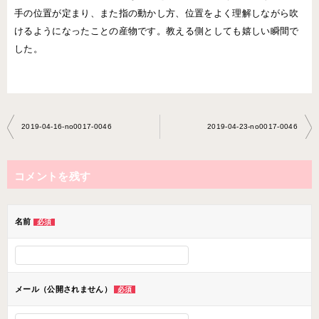
手の位置が定まり、また指の動かし方、位置をよく理解しながら吹
けるようになったことの産物です。教える側としても嬉しい瞬間で
した。
投
2019-04-16-no0017-0046
2019-04-23-no0017-0046
稿
ナ
コメントを残す
ビ
ゲ
ー
名前
必須
シ
ョ
ン
メール（公開されません）
必須