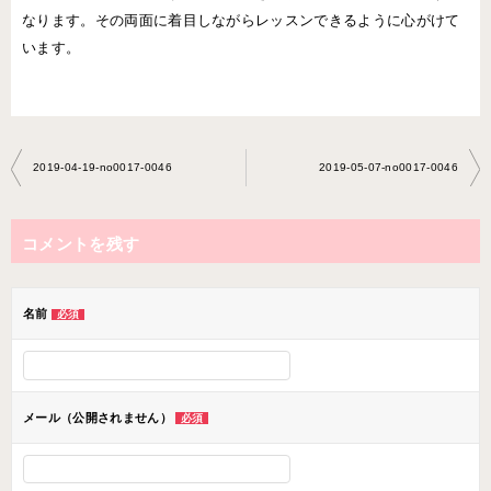
なります。その両面に着目しながらレッスンできるように心がけて
います。
投
2019-04-19-no0017-0046
2019-05-07-no0017-0046
稿
ナ
コメントを残す
ビ
ゲ
ー
名前
必須
シ
ョ
ン
メール（公開されません）
必須