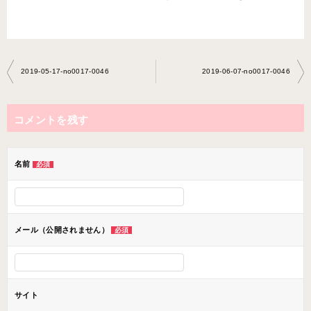
投
2019-05-17-no0017-0046
2019-06-07-no0017-0046
稿
ナ
コメントを残す
ビ
ゲ
ー
名前
必須
シ
ョ
ン
メール（公開されません）
必須
サイト