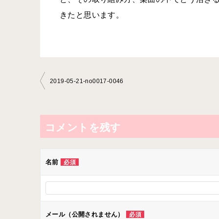
きたと思います。
投
2019-05-21-no0017-0046
稿
ナ
ビ
コメントを残す
ゲ
ー
名前
必須
シ
ョ
ン
メール（公開されません）
必須